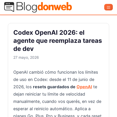
Saltar
Blog Donweb
Men
al
contenido
Codex OpenAI 2026: el
agente que reemplaza tareas
de dev
27 mayo, 2026
OpenAI cambió cómo funcionan los límites
de uso en Codex: desde el 11 de junio de
2026, los
resets guardados de
OpenAI
te
dejan reiniciar tu límite de velocidad
manualmente, cuando vos querés, en vez de
esperar al reinicio automático. Aplica a
planes Go, Plus, Pro y Business, y cada reset