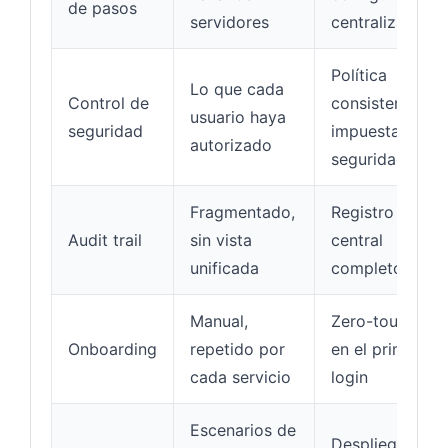
de pasos
servidores
centralizada
Política
Lo que cada
Control de
consistente
usuario haya
seguridad
impuesta por
autorizado
seguridad
Fragmentado,
Registro
Audit trail
sin vista
central
unificada
completo
Manual,
Zero-touch
Onboarding
repetido por
en el primer
cada servicio
login
Escenarios de
Despliegues