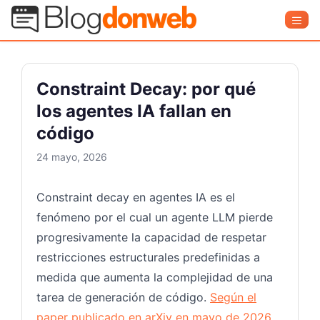
Saltar
Blog Donweb
Men
al
contenido
Constraint Decay: por qué
los agentes IA fallan en
código
24 mayo, 2026
Constraint decay en agentes IA es el
fenómeno por el cual un agente LLM pierde
progresivamente la capacidad de respetar
restricciones estructurales predefinidas a
medida que aumenta la complejidad de una
tarea de generación de código.
Según el
paper publicado en arXiv en mayo de 2026
,