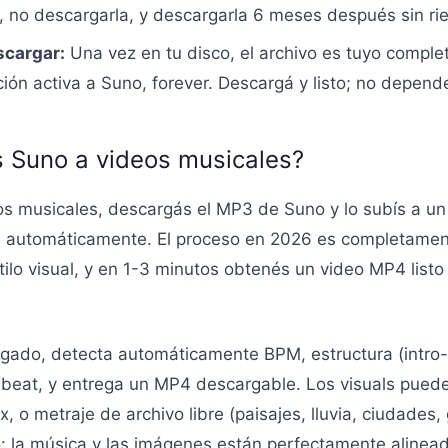
 no descargarla, y descargarla 6 meses después sin rie
scargar:
Una vez en tu disco, el archivo es tuyo complet
pción activa a Suno, forever. Descargá y listo; no depen
 Suno a videos musicales?
os musicales, descargás el MP3 de Suno y lo subís a un
os automáticamente. El proceso en 2026 es completamen
stilo visual, y en 1-3 minutos obtenés un video MP4 listo
gado, detecta automáticamente BPM, estructura (intro-v
-beat, y entrega un MP4 descargable. Los visuals puede
, o metraje de archivo libre (paisajes, lluvia, ciudades, 
o: la música y las imágenes están perfectamente alinead