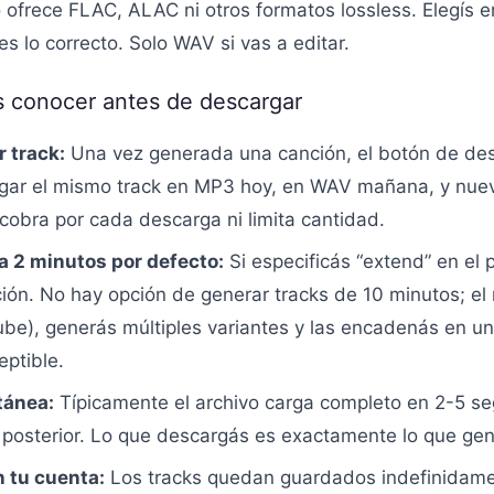
 ofrece FLAC, ALAC ni otros formatos lossless. Elegís 
 lo correcto. Solo WAV si vas a editar.
s conocer antes de descargar
 track:
Una vez generada una canción, el botón de de
gar el mismo track en MP3 hoy, en WAV mañana, y nue
 cobra por cada descarga ni limita cantidad.
a 2 minutos por defecto:
Si especificás “extend” en el 
ción. No hay opción de generar tracks de 10 minutos; e
Tube), generás múltiples variantes y las encadenás en u
eptible.
tánea:
Típicamente el archivo carga completo en 2-5 s
posterior. Lo que descargás es exactamente lo que gen
 tu cuenta:
Los tracks quedan guardados indefinidame