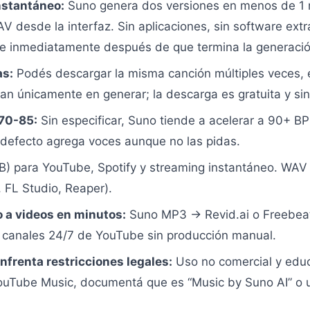
nstantáneo:
Suno genera dos versiones en menos de 1 m
desde la interfaz. Sin aplicaciones, sin software extra
e inmediatamente después de que termina la generació
as:
Podés descargar la misma canción múltiples veces, e
tan únicamente en generar; la descarga es gratuita y sin 
 70-85:
Sin especificar, Suno tiende a acelerar a 90+ BP
 defecto agrega voces aunque no las pidas.
 para YouTube, Spotify y streaming instantáneo. WAV 
FL Studio, Reaper).
 a videos en minutos:
Suno MP3 → Revid.ai o Freebeat
a canales 24/7 de YouTube sin producción manual.
nfrenta restricciones legales:
Uso no comercial y educa
ouTube Music, documentá que es “Music by Suno AI” o u