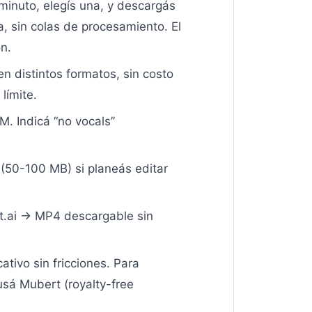
inuto, elegís una, y descargás
, sin colas de procesamiento. El
n.
n distintos formatos, sin costo
límite.
M. Indicá “no vocals”
(50-100 MB) si planeás editar
.ai → MP4 descargable sin
tivo sin fricciones. Para
sá Mubert (royalty-free