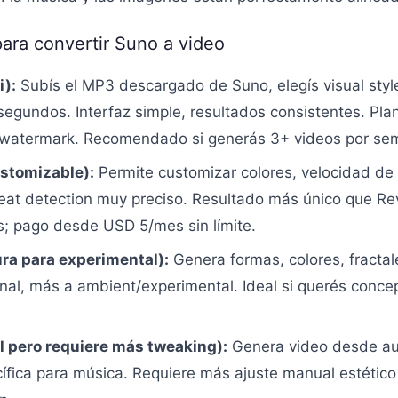
ara convertir Suno a video
i):
Subís el MP3 descargado de Suno, elegís visual style (
egundos. Interfaz simple, resultados consistentes. Pla
watermark. Recomendado si generás 3+ videos por se
ustomizable):
Permite customizar colores, velocidad de t
beat detection muy preciso. Resultado más único que Re
es; pago desde USD 5/mes sin límite.
ra para experimental):
Genera formas, colores, fractal
ional, más a ambient/experimental. Ideal si querés conc
il pero requiere más tweaking):
Genera video desde aud
fica para música. Requiere más ajuste manual estético 