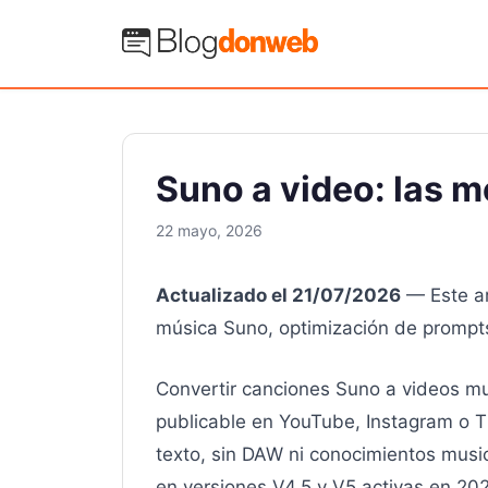
Saltar
al
Blog Donweb
contenido
Suno a video: las 
22 mayo, 2026
Actualizado el 21/07/2026
— Este ar
música Suno, optimización de prompts
Convertir canciones Suno a videos mu
publicable en YouTube, Instagram o 
texto, sin DAW ni conocimientos music
en versiones V4.5 y V5 activas en 2026