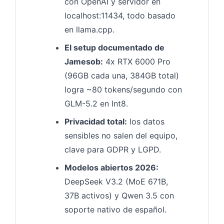
con OpenAI y servidor en
localhost:11434, todo basado
en llama.cpp.
El setup documentado de
Jamesob:
4x RTX 6000 Pro
(96GB cada una, 384GB total)
logra ~80 tokens/segundo con
GLM-5.2 en Int8.
Privacidad total:
los datos
sensibles no salen del equipo,
clave para GDPR y LGPD.
Modelos abiertos 2026:
DeepSeek V3.2 (MoE 671B,
37B activos) y Qwen 3.5 con
soporte nativo de español.