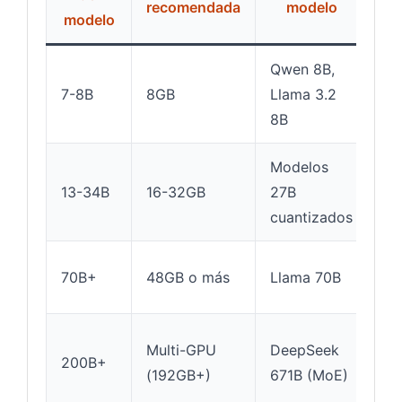
recomendada
modelo
modelo
Qwen 8B,
Ch
7-8B
8GB
Llama 3.2
liv
8B
esc
Modelos
Aná
13-34B
16-32GB
27B
RA
cuantizados
ser
Pr
70B+
48GB o más
Llama 70B
cal
Ho
Multi-GPU
DeepSeek
200B+
ser
(192GB+)
671B (MoE)
in