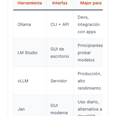
Herramienta
Interfaz
Mejor para
Devs,
Ollama
CLI + API
integración
l
con apps
Principiantes,
GUI de
LM Studio
probar
l
escritorio
modelos
Producción,
M
vLLM
Servidor
alto
(
rendimiento
Uso diario,
GUI
l
Jan
alternativa a
moderna
m