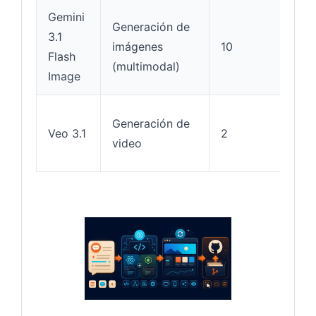
Gemini
Generación de
N/A
3.1
imágenes
10
(sal
Flash
(multimodal)
ima
Image
N/A
Generación de
Veo 3.1
2
(sal
video
vid