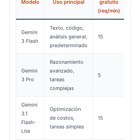
Modelo
Uso principal
gratuito
(req/min)
con
Texto, código,
Gemini
1M
análisis general,
15
3 Flash
tok
predeterminado
Razonamiento
Gemini
avanzado,
2M
5
3 Pro
tareas
tok
complejas
Gemini
Optimización
3.1
128
de costos,
15
Flash-
tok
tareas simples
Lite