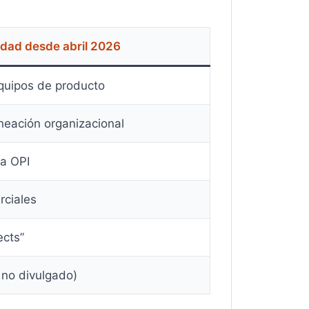
idad desde abril 2026
equipos de producto
ineación organizacional
ra OPI
rciales
ects”
 no divulgado)