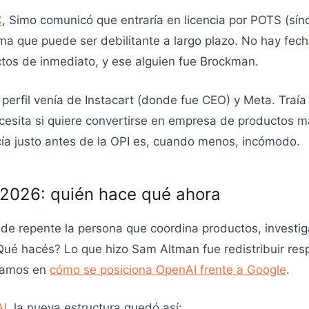
C
, Simo comunicó que entraría en licencia por POTS (sín
a que puede ser debilitante a largo plazo. No hay fech
tos de inmediato, y ese alguien fue Brockman.
perfil venía de Instacart (donde fue CEO) y Meta. Traía
sita si quiere convertirse en empresa de productos m
cía justo antes de la OPI es, cuando menos, incómodo.
l 2026: quién hace qué ahora
de repente la persona que coordina productos, investig
¿Qué hacés? Lo que hizo Sam Altman fue redistribuir res
blamos en
cómo se posiciona OpenAI frente a Google
.
AI
, la nueva estructura quedó así: