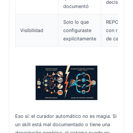
decisiones
documentó
Solo lo que
REPORT.md
Visibilidad
configuraste
con resume
explícitamente
de cada cic
Eso sí: el curador automático no es magia. Si
un skill está mal documentado o tiene una
descripción genérica, el sistema puede no