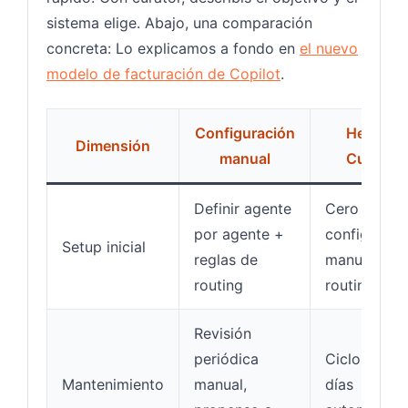
sistema elige. Abajo, una comparación
concreta: Lo explicamos a fondo en
el nuevo
modelo de facturación de Copilot
.
Configuración
Hermes
Dimensión
manual
Curator
Definir agente
Cero
por agente +
configuraci
Setup inicial
reglas de
manual de
routing
routing
Revisión
periódica
Ciclo de 7
Mantenimiento
manual,
días