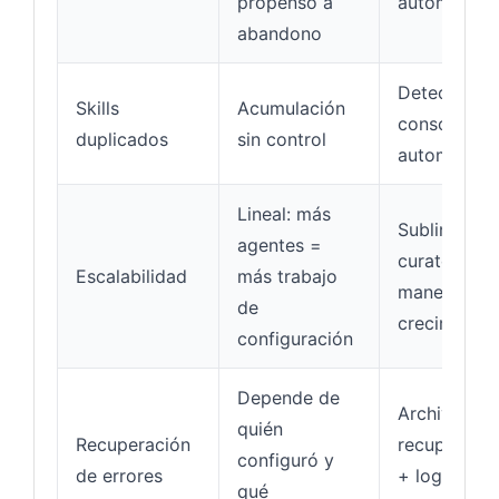
propenso a
automático
abandono
Detección y
Skills
Acumulación
consolidaci
duplicados
sin control
automática
Lineal: más
Sublineal: el
agentes =
curator
Escalabilidad
más trabajo
maneja el
de
crecimiento
configuración
Depende de
Archivo
quién
Recuperación
recuperable
configuró y
de errores
+ logs de
qué