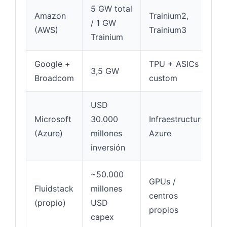
5 GW total
1
Amazon
Trainium2,
/ 1 GW
2
(AWS)
Trainium3
Trainium
Google +
TPU + ASICs
3,5 GW
2
Broadcom
custom
USD
G
Microsoft
30.000
Infraestructura
f
(Azure)
millones
Azure
e
inversión
~50.000
C
GPUs /
Fluidstack
millones
2
centros
(propio)
USD
o
propios
capex
p