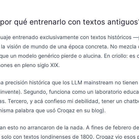
por qué entrenarlo con textos antiguos
aje entrenado exclusivamente con textos históricos —
io y la visión de mundo de una época concreta. No mezcl
e un modelo genérico pierde o alucina. En criollo: es 
ones en pleno siglo XIX.
a una precisión histórica que los LLM mainstream no tien
invente). Segundo, funciona como un laboratorio educa
as. Tercero, y acá confieso mi debilidad, tener un chat
 misma palabra que usó Croqaz en su blog).
an esto no arrancaron de la nada. A fines de febrero d
olo con textos londinenses de 1800. Croqaz vio esos po