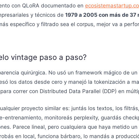
rimento con QLoRA documentado en
ecosistemastartup.c
presariales y técnicos de
1979 a 2005 con más de 37 
más específico y filtrado sea el corpus, mejor va a perf
lo vintage paso a paso?
parencia quirúrgica. No usó un framework mágico de un so
cesó los datos desde cero y manejó la tokenización a ma
ra correr con Distributed Data Parallel (DDP) en múlt
cualquier proyecto similar es: juntás los textos, los fil
pre-entrenamiento, monitoreás perplexity, guardás check
iones. Parece lineal, pero cualquiera que haya metido 
 probás en local, funciona bárbaro, lo mandás a produc