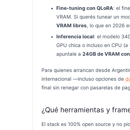
Fine-tuning con QLoRA
: el f
VRAM. Si querés tunear un mod
VRAM libres
, lo que en 2026 
Inferencia local
: el modelo 34
GPU chica o incluso en CPU (a v
apuntale a
24GB de VRAM con c
Para quienes arrancan desde Argenti
internacional —incluso opciones de
d
final sin renegar con pasarelas de pa
¿Qué herramientas y fram
El stack es 100% open source y no pid