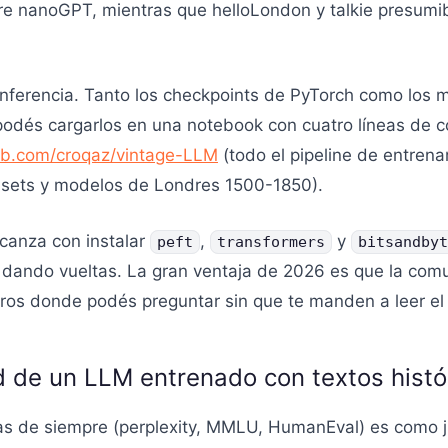
re nanoGPT, mientras que helloLondon y talkie presumib
la inferencia. Tanto los checkpoints de PyTorch como lo
podés cargarlos en una notebook con cuatro líneas de có
ub.com/croqaz/vintage-LLM
(todo el pipeline de entren
sets y modelos de Londres 1500-1850).
alcanza con instalar
,
y
peft
transformers
bitsandbyt
 dando vueltas. La gran ventaja de 2026 es que la com
os donde podés preguntar sin que te manden a leer el p
d de un LLM entrenado con textos histó
as de siempre (perplexity, MMLU, HumanEval) es como j