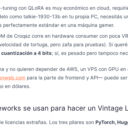
ine-tuning con QLoRA es muy económico en cloud, requir
elo como talkie-1930-13b en tu propia PC, necesitás
es perfectamente estándar en una máquina gamer.
0M de Croqaz corre en hardware consumer con poca V
elocidad de tortuga, pero zafa para pruebas). Si querés
uantización a 4 bits
; sí, es pesado pero tampoco nec
na y no quieren depender de AWS, un VPS con GPU en c
onweb.com
para la parte de frontend y API— puede ser s
go en dólares.
eworks se usan para hacer un Vintage
e licencias extrañas. Los tres pilares son
PyTorch, Hug