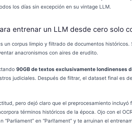
todos los días sin excepción en su vintage LLM.
ara entrenar un LLM desde cero solo c
s un corpus limpio y filtrado de documentos históricos.
nventar anacronismos con aires de erudito.
ectando
90GB de textos exclusivamente londinenses 
stros judiciales. Después de filtrar, el dataset final e
.
titud, pero dejó claro que el preprocesamiento incluyó f
corpora términos históricos de la época. Ojo con el OC
n “Parliament” en “Parl!ament” y te arruinan el entrena