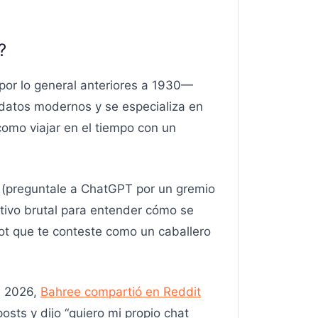
?
por lo general anteriores a 1930—
a datos modernos y se especializa en
como viajar en el tiempo con un
en (preguntale a ChatGPT por un gremio
tivo brutal para entender cómo se
bot que te conteste como un caballero
e 2026,
Bahree compartió en Reddit
sts y dijo “quiero mi propio chat