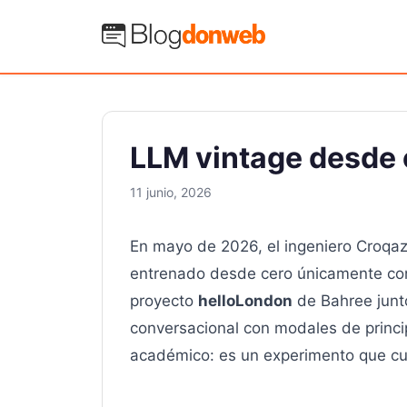
Saltar
al
Blog Donweb
contenido
LLM vintage desde 
11 junio, 2026
En mayo de 2026, el ingeniero Croqaz
entrenado desde cero únicamente con t
proyecto
helloLondon
de Bahree junt
conversacional con modales de princi
académico: es un experimento que cu