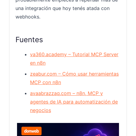
una integración que hoy tenés atada con
webhooks.
Fuentes
va360.academy – Tutorial MCP Server
en n8n
zeabur.com – Cómo usar herramientas
MCP con n8n
avaabrazzaq.com – n8n, MCP y
agentes de IA para automatización de
negocios
N8N —