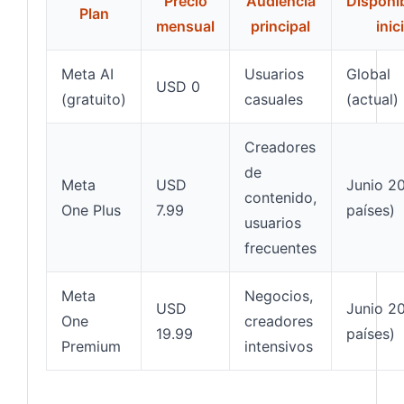
Precio
Audiencia
Disponib
Plan
mensual
principal
inic
Meta AI
Usuarios
Global
USD 0
(gratuito)
casuales
(actual)
Creadores
de
Meta
USD
Junio 2
contenido,
One Plus
7.99
países)
usuarios
frecuentes
Meta
Negocios,
USD
Junio 2
One
creadores
19.99
países)
Premium
intensivos