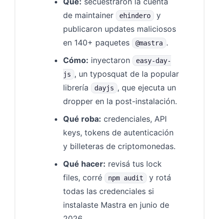
Qué:
secuestraron la cuenta
de maintainer
y
ehindero
publicaron updates maliciosos
en 140+ paquetes
.
@mastra
Cómo:
inyectaron
easy-day-
, un typosquat de la popular
js
librería
, que ejecuta un
dayjs
dropper en la post-instalación.
Qué roba:
credenciales, API
keys, tokens de autenticación
y billeteras de criptomonedas.
Qué hacer:
revisá tus lock
files, corré
y rotá
npm audit
todas las credenciales si
instalaste Mastra en junio de
2026.