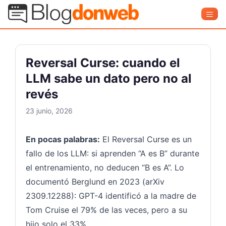
Saltar
Blog Donweb
Men
al
contenido
Reversal Curse: cuando el
LLM sabe un dato pero no al
revés
23 junio, 2026
En pocas palabras:
El Reversal Curse es un
fallo de los LLM: si aprenden “A es B” durante
el entrenamiento, no deducen “B es A”. Lo
documentó Berglund en 2023 (arXiv
2309.12288): GPT-4 identificó a la madre de
Tom Cruise el 79% de las veces, pero a su
hijo solo el 33%.