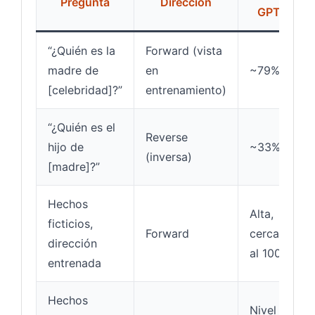
Pregunta
Dirección
GPT-4
“¿Quién es la
Forward (vista
madre de
en
~79%
[celebridad]?”
entrenamiento)
“¿Quién es el
Reverse
hijo de
~33%
(inversa)
[madre]?”
Hechos
Alta,
ficticios,
Forward
cercana
dirección
al 100%
entrenada
Hechos
Nivel de