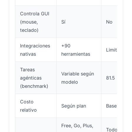
Controla GUI
(mouse,
Sí
No
teclado)
Integraciones
+90
Limitadas
nativas
herramientas
Tareas
Variable según
agénticas
81.5
modelo
(benchmark)
Costo
Según plan
Base
relativo
Free, Go, Plus,
Todos los