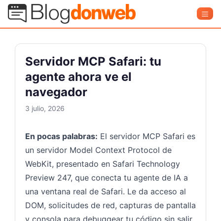
Saltar
Blog Donweb
Men
al
contenido
Servidor MCP Safari: tu
agente ahora ve el
navegador
3 julio, 2026
En pocas palabras:
El servidor MCP Safari es
un servidor Model Context Protocol de
WebKit, presentado en Safari Technology
Preview 247, que conecta tu agente de IA a
una ventana real de Safari. Le da acceso al
DOM, solicitudes de red, capturas de pantalla
y consola para debuggear tu código sin salir