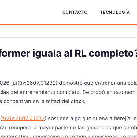
CONTACTO
TECNOLOGÍA
former iguala al RL completo
026 (arXiv:2607.01232) demostró que entrenar una sol
ncias del entrenamiento completo. Se probó en razonam
 concentran en la mitad del stack.
(
arXiv:2607.01232
) sostiene algo que suena a herejía: 
rzo recupera la mayor parte de las ganancias que se ob
 matemático, generación de código y decisiones de agen