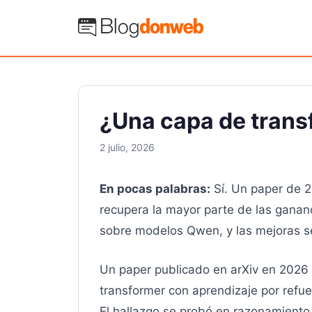
Saltar
al
Blog Donweb
contenido
¿Una capa de trans
2 julio, 2026
En pocas palabras:
Sí. Un paper de 2
recupera la mayor parte de las gana
sobre modelos Qwen, y las mejoras se
Un paper publicado en arXiv en 2026 
transformer con aprendizaje por refue
El hallazgo se probó en razonamiento