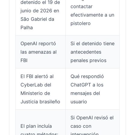
detenido el 19 de
contactar
junio de 2026 en
efectivamente a un
São Gabriel da
pistolero
Palha
OpenAI reportó
Si el detenido tiene
las amenazas al
antecedentes
FBI
penales previos
El FBI alertó al
Qué respondió
CyberLab del
ChatGPT a los
Ministerio de
mensajes del
Justicia brasileño
usuario
Si OpenAI revisó el
El plan incluía
caso con
cuatro métodos:
intervención