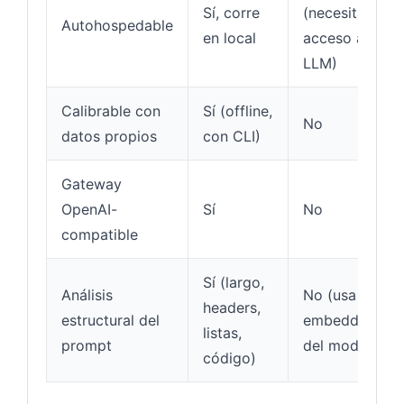
Sí, corre
(necesita
Autohospedable
en local
acceso a
LLM)
Calibrable con
Sí (offline,
No
datos propios
con CLI)
Gateway
OpenAI-
Sí
No
compatible
Sí (largo,
Análisis
No (usa
headers,
estructural del
embeddings
listas,
prompt
del modelo)
código)