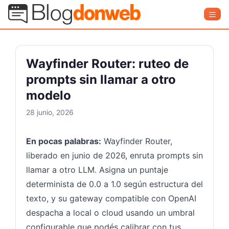
Saltar
Blog Donweb
Men
al
contenido
Wayfinder Router: ruteo de
prompts sin llamar a otro
modelo
28 junio, 2026
En pocas palabras:
Wayfinder Router,
liberado en junio de 2026, enruta prompts sin
llamar a otro LLM. Asigna un puntaje
determinista de 0.0 a 1.0 según estructura del
texto, y su gateway compatible con OpenAI
despacha a local o cloud usando un umbral
configurable que podés calibrar con tus