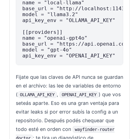
name = "local-llama"

base_url = "http://localhost:11434/v1"
model = "llama3.2"

api_key_env = "OLLAMA_API_KEY"

[[providers]]

name = "openai-gpt4o"

base_url = "https://api.openai.com/v1"
model = "gpt-4o"

Fijate que las claves de API nunca se guardan
en el archivo: las lee de variables de entorno
(
,
) que vos
OLLAMA_API_KEY
OPENAI_API_KEY
seteás aparte. Eso es una gran ventaja para
evitar leaks si por error subís la config a un
repositorio. Después podés chequear que
todo esté en orden con
wayfinder-router
: te tira un diagnóstico de
doctor