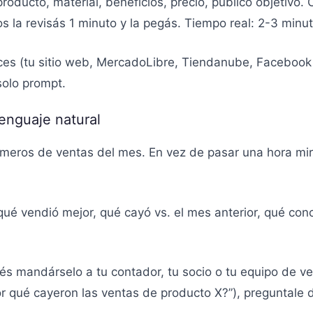
producto, material, beneficios, precio, público objetivo
os la revisás 1 minuto y la pegás. Tiempo real: 2-3 minu
aces (tu sitio web, MercadoLibre, Tiendanube, Faceboo
solo prompt.
enguaje natural
úmeros de ventas del mes. En vez de pasar una hora mi
ué vendió mejor, qué cayó vs. el mes anterior, qué conc
és mandárselo a tu contador, tu socio o tu equipo de v
por qué cayeron las ventas de producto X?”), preguntale 