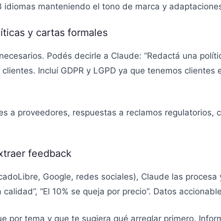
 3 idiomas manteniendo el tono de marca y adaptaciones
íticas y cartas formales
ecesarios. Podés decirle a Claude: “Redactá una políti
clientes. Incluí GDPR y LGPD ya que tenemos clientes e
es a proveedores, respuestas a reclamos regulatorios, c
extraer feedback
cadoLibre, Google, redes sociales), Claude las procesa y
a calidad”, “El 10% se queja por precio”. Datos accionabl
que por tema y que te sugiera qué arreglar primero. Inf