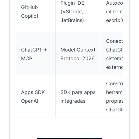
Plugin IDE
Autocomplet
GitHub
(VSCode,
inline mientra
Copilot
JetBrains)
escribís
Conectar
ChatGPT +
Model Context
ChatGPT con
MCP
Protocol 2026
sistemas
externos
Construir
Apps SDK
SDK para apps
herramientas
OpenAI
integradas
propias sobre
ChatGPT