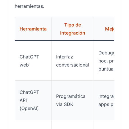
herramientas.
Tipo de
Herramienta
Mejor para
integración
Debugging ad
ChatGPT
Interfaz
hoc, pregunta
web
conversacional
puntuales
ChatGPT
Programática
Integrar IA en
API
via SDK
apps propias
(OpenAI)