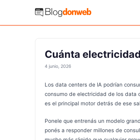
Saltar
al
Blog Donweb
contenido
Cuánta electricidad
4 junio, 2026
Los data centers de IA podrían consu
consumo de electricidad de los data ce
es el principal motor detrás de ese sa
Ponele que entrenás un modelo grand
ponés a responder millones de consult
mucho más rápido que cualquier proy