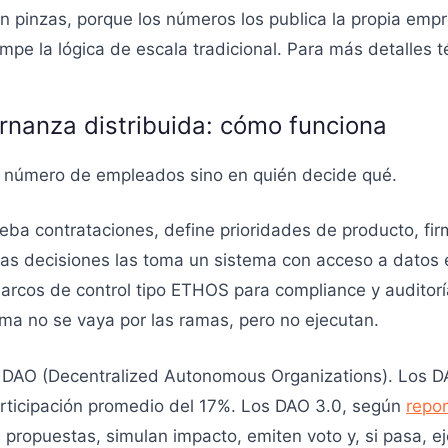
pinzas, porque los números los publica la propia empres
pe la lógica de escala tradicional. Para más detalles t
nanza distribuida: cómo funciona
l número de empleados sino en quién decide qué.
eba contrataciones, define prioridades de producto, fir
s decisiones las toma un sistema con acceso a datos e
marcos de control tipo ETHOS para compliance y audito
tema no se vaya por las ramas, pero no ejecutan.
s DAO (Decentralized Autonomous Organizations). Los D
articipación promedio del 17%. Los DAO 3.0, según
repo
 propuestas, simulan impacto, emiten voto y, si pasa, ej