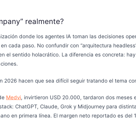
mpany” realmente?
zación donde los agentes IA toman las decisiones opera
en cada paso. No confundir con “arquitectura headless”
 en el sentido holacrático. La diferencia es concreta: h
aciones.
 2026 hacen que sea difícil seguir tratando el tema com
 de
Medvi
, invirtieron USD 20.000, tardaron dos meses e
 stack: ChatGPT, Claude, Grok y Midjourney para distinta
mano en primera línea. El margen neto reportado es de