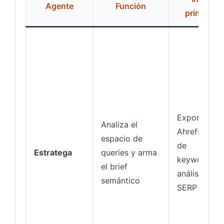
Agente
Función
principal
Export de
Analiza el
Ahrefs o API
espacio de
de
Estratega
queries y arma
keywords,
el brief
análisis de
semántico
SERP