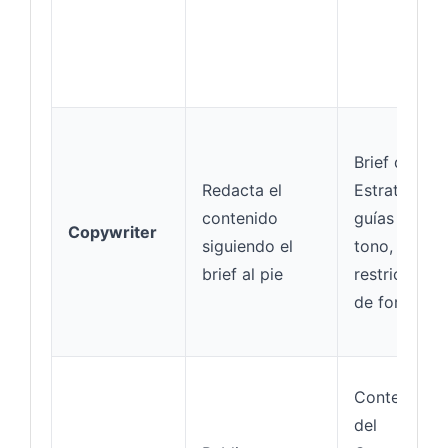
Brief del
Redacta el
Estratega,
contenido
guías de
Copywriter
siguiendo el
tono,
brief al pie
restriccione
de formato
Contenido
del