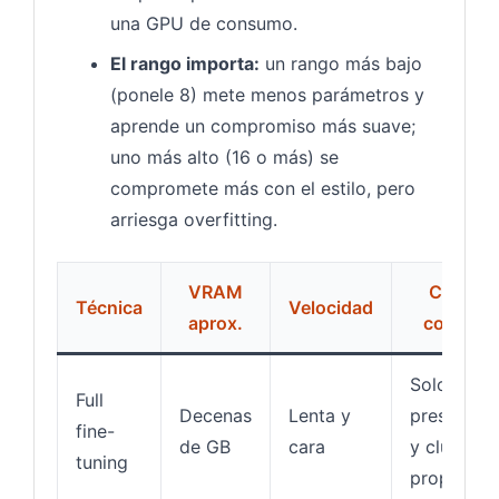
una GPU de consumo.
El rango importa:
un rango más bajo
(ponele 8) mete menos parámetros y
aprende un compromiso más suave;
uno más alto (16 o más) se
compromete más con el estilo, pero
arriesga overfitting.
VRAM
Cuándo
Técnica
Velocidad
aprox.
convien
Solo con
Full
Decenas
Lenta y
presupues
fine-
de GB
cara
y cluster
tuning
propio