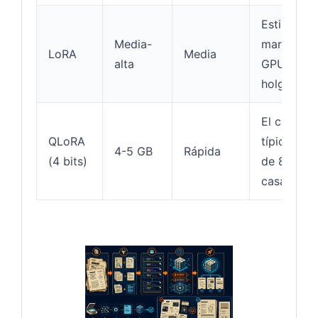
Estilo
Media-
marcado,
LoRA
Media
alta
GPU con
holgura
El caso
QLoRA
típico: GP
4-5 GB
Rápida
(4 bits)
de 8 GB e
casa