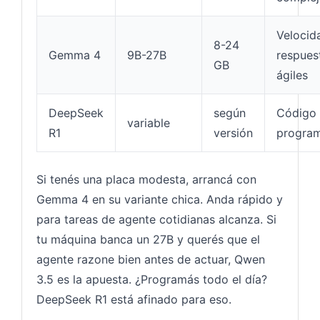
Velocid
8-24
Gemma 4
9B-27B
respues
GB
ágiles
DeepSeek
según
Código
variable
R1
versión
progra
Si tenés una placa modesta, arrancá con
Gemma 4 en su variante chica. Anda rápido y
para tareas de agente cotidianas alcanza. Si
tu máquina banca un 27B y querés que el
agente razone bien antes de actuar, Qwen
3.5 es la apuesta. ¿Programás todo el día?
DeepSeek R1 está afinado para eso.