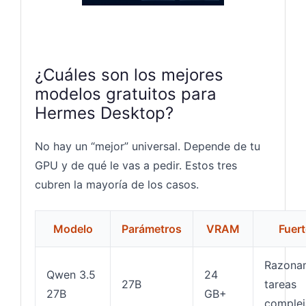
¿Cuáles son los mejores
modelos gratuitos para
Hermes Desktop?
No hay un “mejor” universal. Depende de tu
GPU y de qué le vas a pedir. Estos tres
cubren la mayoría de los casos.
Modelo
Parámetros
VRAM
Fuert
Razonam
Qwen 3.5
24
27B
tareas
27B
GB+
complej