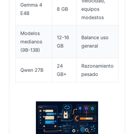
Velocidad,
Gemma 4
8 GB
equipos
E4B
modestos
Modelos
12-16
Balance uso
medianos
GB
general
(9B-13B)
24
Razonamiento
Qwen 27B
GB+
pesado