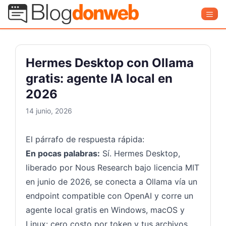
Saltar
Blog Donweb
Men
al
contenido
Hermes Desktop con Ollama
gratis: agente IA local en
2026
14 junio, 2026
El párrafo de respuesta rápida:
En pocas palabras:
Sí. Hermes Desktop,
liberado por Nous Research bajo licencia MIT
en junio de 2026, se conecta a Ollama vía un
endpoint compatible con OpenAI y corre un
agente local gratis en Windows, macOS y
Linux: cero costo por token y tus archivos