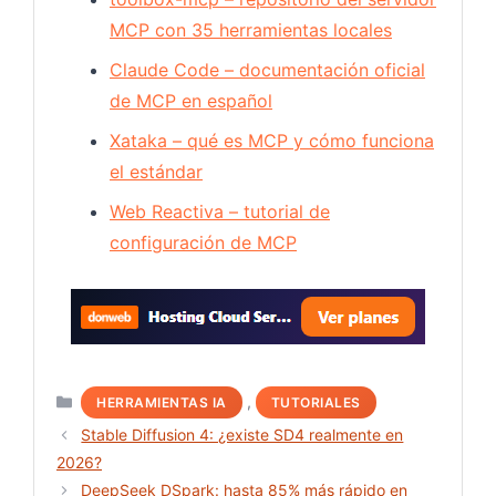
MCP con 35 herramientas locales
Claude Code – documentación oficial
de MCP en español
Xataka – qué es MCP y cómo funciona
el estándar
Web Reactiva – tutorial de
configuración de MCP
Hosting
Categorías
,
HERRAMIENTAS IA
TUTORIALES
Stable Diffusion 4: ¿existe SD4 realmente en
2026?
DeepSeek DSpark: hasta 85% más rápido en