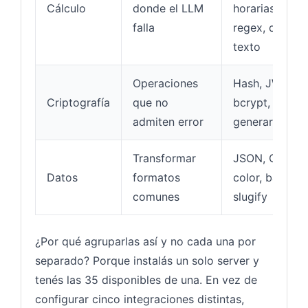
Cálculo
donde el LLM
horarias,
falla
regex, diff de
texto
Operaciones
Hash, JWT,
Criptografía
que no
bcrypt,
admiten error
generar UUID
Transformar
JSON, CSV,
Datos
formatos
color, base64,
comunes
slugify
¿Por qué agruparlas así y no cada una por
separado? Porque instalás un solo server y
tenés las 35 disponibles de una. En vez de
configurar cinco integraciones distintas,