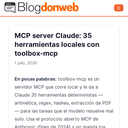
Saltar
Blog Donweb
Men
al
contenido
MCP server Claude: 35
herramientas locales con
toolbox-mcp
1 julio, 2026
En pocas palabras:
toolbox-mcp es un
servidor MCP que corre local y le da a
Claude 35 herramientas deterministas —
aritmética, regex, hashes, extracción de PDF
— para las tareas que el modelo resuelve mal
solo. Usa el protocolo abierto MCP de
Anthropic (fines de 2024) y no manda tus