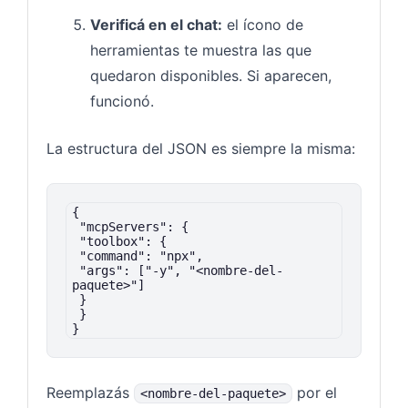
Verificá en el chat:
el ícono de
herramientas te muestra las que
quedaron disponibles. Si aparecen,
funcionó.
La estructura del JSON es siempre la misma:
{

 "mcpServers": {

 "toolbox": {

 "command": "npx",

 "args": ["-y", "<nombre-del-
paquete>"]

 }

 }

}
Reemplazás
por el
<nombre-del-paquete>