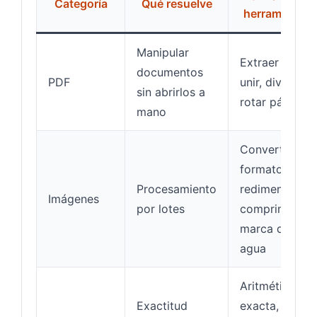
Categoría
Qué resuelve
herramientas
Manipular
Extraer texto,
documentos
PDF
unir, dividir,
sin abrirlos a
rotar páginas
mano
Convertir
formato,
Procesamiento
redimensionar
Imágenes
por lotes
comprimir,
marca de
agua
Aritmética
Exactitud
exacta, zonas