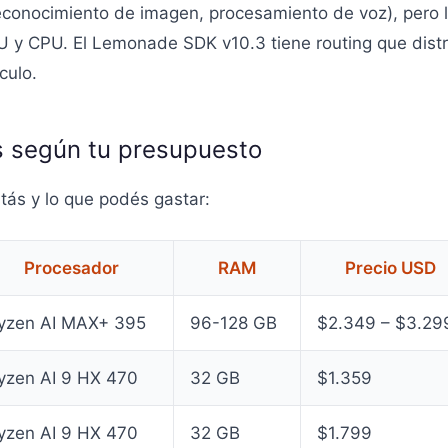
reconocimiento de imagen, procesamiento de voz), pero 
 y CPU. El Lemonade SDK v10.3 tiene routing que distrib
culo.
 según tu presupuesto
tás y lo que podés gastar:
Procesador
RAM
Precio USD
yzen AI MAX+ 395
96-128 GB
$2.349 – $3.29
yzen AI 9 HX 470
32 GB
$1.359
yzen AI 9 HX 470
32 GB
$1.799