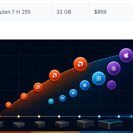
yzen 7 H 255
32 GB
$859