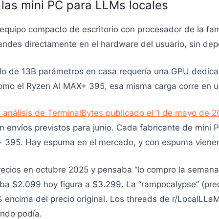
 las mini PC para LLMs locales
equipo compacto de escritorio con procesador de la fam
andes directamente en el hardware del usuario, sin dep
lo de 13B parámetros en casa requería una GPU dedic
omo el Ryzen AI MAX+ 395, esa misma carga corre en u
 análisis de TerminalBytes publicado el 1 de mayo de 
on envíos previstos para junio. Cada fabricante de mini
 395. Hay espuma en el mercado, y con espuma vienen
recios en octubre 2025 y pensaba “lo compro la semana
a $2.099 hoy figura a $3.299. La “rampocalypse” (pre
ncima del precio original. Los threads de r/LocalLLaM
ndo podía.