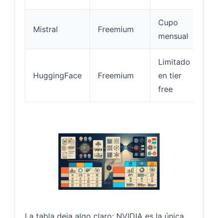
Cupo
Mistral
Freemium
Mu
mensual
Limitado
Se
HuggingFace
Freemium
en tier
mo
free
La tabla deja algo claro: NVIDIA es la única