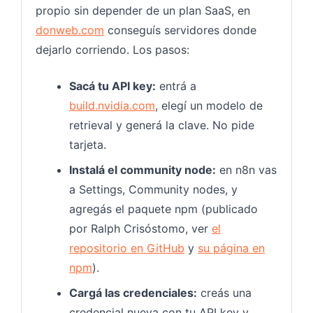
propio sin depender de un plan SaaS, en
donweb.com
conseguís servidores donde
dejarlo corriendo. Los pasos:
Sacá tu API key:
entrá a
build.nvidia.com
, elegí un modelo de
retrieval y generá la clave. No pide
tarjeta.
Instalá el community node:
en n8n vas
a Settings, Community nodes, y
agregás el paquete npm (publicado
por Ralph Crisóstomo, ver
el
repositorio en GitHub
y
su página en
npm
).
Cargá las credenciales:
creás una
credencial nueva con tu API key y