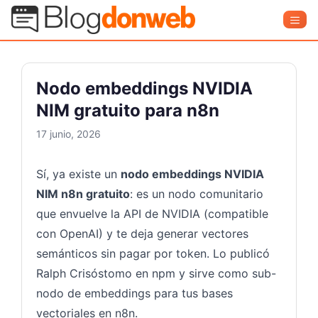
Saltar
Blog Donweb
Men
al
contenido
Nodo embeddings NVIDIA
NIM gratuito para n8n
17 junio, 2026
Sí, ya existe un
nodo embeddings NVIDIA
NIM n8n gratuito
: es un nodo comunitario
que envuelve la API de NVIDIA (compatible
con OpenAI) y te deja generar vectores
semánticos sin pagar por token. Lo publicó
Ralph Crisóstomo en npm y sirve como sub-
nodo de embeddings para tus bases
vectoriales en n8n.