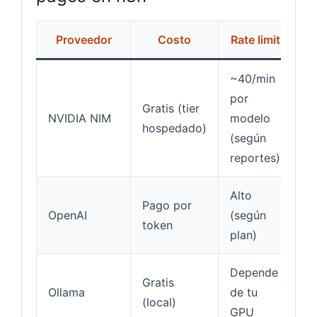
Proveedor
Costo
Rate limit
~40/min
por
Mu
Gratis (tier
NVIDIA NIM
modelo
in
hospedado)
(según
es
reportes)
Alto
Pago por
OpenAI
(según
Mu
token
plan)
Depende
Gratis
Se
Ollama
de tu
(local)
mo
GPU