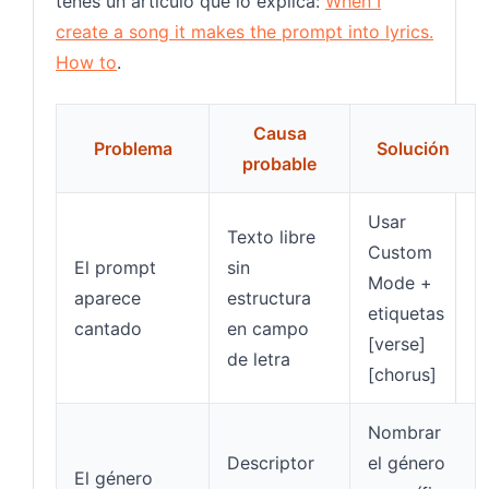
tenés un artículo que lo explica:
When I
create a song it makes the prompt into lyrics.
How to
.
Causa
Problema
Solución
probable
Usar
Texto libre
Custom
El prompt
sin
Mode +
aparece
estructura
etiquetas
cantado
en campo
[verse]
de letra
[chorus]
Nombrar
Descriptor
el género
El género