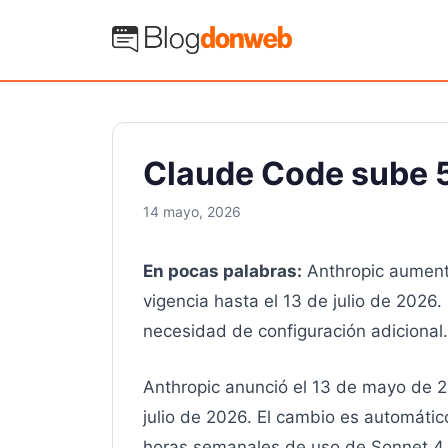
Saltar
al
Blog Donweb
contenido
Claude Code sube 
14 mayo, 2026
En pocas palabras:
Anthropic aumentó
vigencia hasta el 13 de julio de 202
necesidad de configuración adicional.
Anthropic anunció el 13 de mayo de 2
julio de 2026. El cambio es automáti
horas semanales de uso de Sonnet 4, y