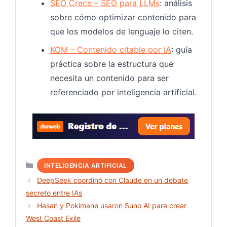
SEO Crece – SEO para LLMs
: análisis
sobre cómo optimizar contenido para
que los modelos de lenguaje lo citen.
KOM – Contenido citable por IA
: guía
práctica sobre la estructura que
necesita un contenido para ser
referenciado por inteligencia artificial.
Registr
Categorías
INTELIGENCIA ARTIFICIAL
DeepSeek coordinó con Claude en un debate
secreto entre IAs
Hasan y Pokimane usaron Suno AI para crear
West Coast Exile