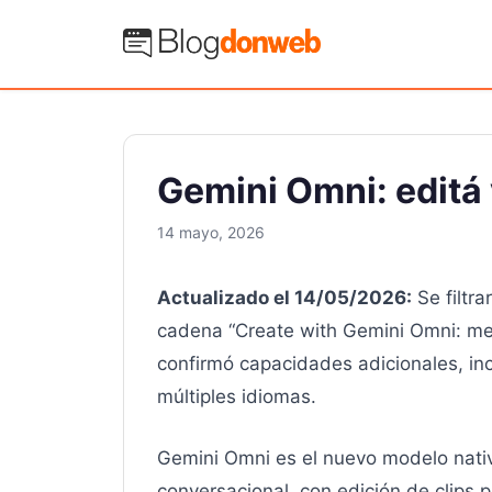
Saltar
al
Blog Donweb
contenido
Gemini Omni: editá 
14 mayo, 2026
Actualizado el 14/05/2026:
Se filtr
cadena “Create with Gemini Omni: meet
confirmó capacidades adicionales, inc
múltiples idiomas.
Gemini Omni es el nuevo modelo nativ
conversacional, con edición de clips p