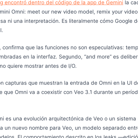
g encontró dentro del código de la app de Gemini
la ca
mini Omni: meet our new video model, remix your videos, 
a ni una interpretación. Es literalmente cómo Google d
l.
 confirma que las funciones no son especulativas: templ
mbradas en la interfaz. Segundo, “and more” es delibe
o quiere mostrar antes de I/O.
n capturas que muestran la entrada de Omni en la UI de 
e que Omni va a coexistir con Veo 3.1 durante un períod
mni es una evolución arquitectónica de Veo o un sistem
a un nuevo nombre para Veo, un modelo separado entre
delos. El comportamiento descrito en los leaks —edici