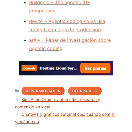
Builder.io – The agentic IDE
comparison
dev.to – Agentic coding no es una
trampa, con logs de producción
arXiv – Paper de investigación sobre
agentic coding
Hosting
Categorías
,
HERRAMIENTAS IA
DESARROLLO
Kimi AI en Ollama: automatizá research y
contenido en local
ChatGPT y gráficos automáticos: cuándo confiar
y cuándo no