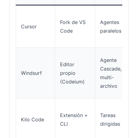
Fork de VS
Agentes
Cursor
M
Code
paralelos
Agente
Editor
Cascade,
Windsurf
propio
M
multi-
(Codeium)
archivo
Extensión +
Tareas
A
Kilo Code
CLI
dirigidas
(