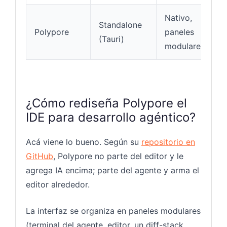
Nativo,
Standalone
Polypore
paneles
A
(Tauri)
modulares
¿Cómo rediseña Polypore el
IDE para desarrollo agéntico?
Acá viene lo bueno. Según su
repositorio en
GitHub
, Polypore no parte del editor y le
agrega IA encima; parte del agente y arma el
editor alrededor.
La interfaz se organiza en paneles modulares
(terminal del agente, editor, un diff-stack