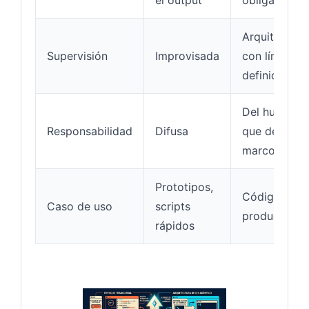
Arquitectóni
Supervisión
Improvisada
con límites
definidos
Del humano
Responsabilidad
Difusa
que define e
marco
Prototipos,
Código de
Caso de uso
scripts
producción
rápidos