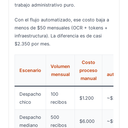
trabajo administrativo puro.
Con el flujo automatizado, ese costo baja a
menos de $50 mensuales (OCR + tokens +
infraestructura). La diferencia es de casi
$2.350 por mes.
Costo
Volumen
Cost
Escenario
proceso
mensual
automati
manual
Despacho
100
$1.200
~$25
chico
recibos
Despacho
500
$6.000
~$55
mediano
recibos