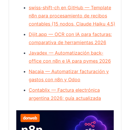
swiss-shift-ch en GitHub — Template
n8n para procesamiento de recibos
contables (15 nodos, Claude Haiku 4.5)
Dijit.app — OCR con IA para facturas:
comparativa de herramientas 2026
Javadex — Automatización back-
office con n8n e IA para pymes 2026
Nacaia — Automatizar facturación y
gastos con n8n y Odoo
Contablix — Factura electrónica
argentina 2026: guía actualizada
N8N —