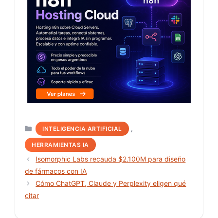
Categorías
,
INTELIGENCIA ARTIFICIAL
HERRAMIENTAS IA
Isomorphic Labs recauda $2.100M para diseño
de fármacos con IA
Cómo ChatGPT, Claude y Perplexity eligen qué
citar