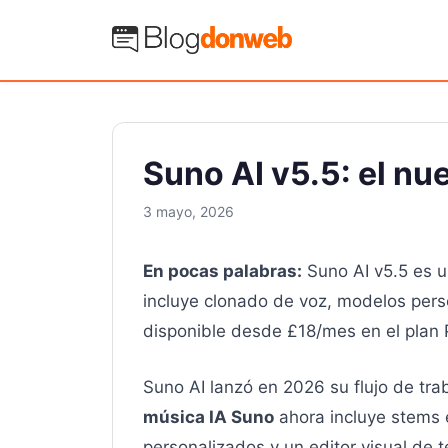
Saltar
al
Blog Donweb
contenido
Suno AI v5.5: el nu
3 mayo, 2026
En pocas palabras:
Suno AI v5.5 es u
incluye clonado de voz, modelos pers
disponible desde £18/mes en el plan 
Suno AI lanzó en 2026 su flujo de tra
música IA Suno
ahora incluye stems 
personalizados y un editor visual de 