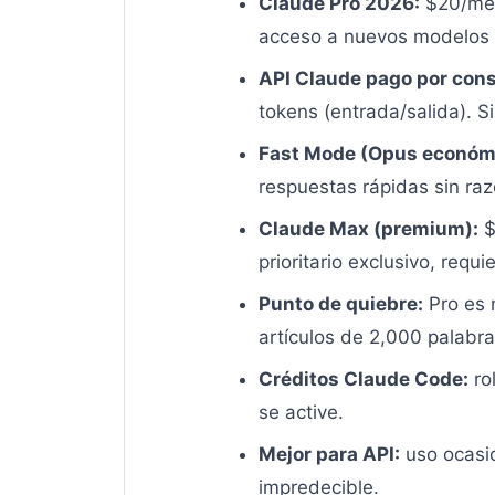
Claude Pro 2026:
$20/mes 
acceso a nuevos modelos 
API Claude pago por con
tokens (entrada/salida). Si
Fast Mode (Opus económ
respuestas rápidas sin ra
Claude Max (premium):
$
prioritario exclusivo, requi
Punto de quiebre:
Pro es 
artículos de 2,000 palabra
Créditos Claude Code:
ro
se active.
Mejor para API:
uso ocasio
impredecible.