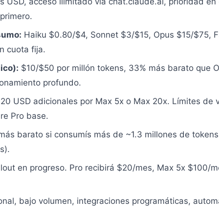
USD, acceso ilimitado vía chat.claude.ai, prioridad en
primero.
sumo:
Haiku $0.80/$4, Sonnet $3/$15, Opus $15/$75, F
n cuota fija.
ico):
$10/$50 por millón tokens, 33% más barato que O
zonamiento profundo.
20 USD adicionales por Max 5x o Max 20x. Límites de 
ere Pro base.
más barato si consumís más de ~1.3 millones de token
s).
llout en progreso. Pro recibirá $20/mes, Max 5x $100
nal, bajo volumen, integraciones programáticas, auto