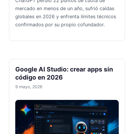
ChatGPT perdió 22 puntos de cuota de
mercado en menos de un año, sufrió caídas
globales en 2026 y enfrenta límites técnicos
confirmados por su propio cofundador.
Google AI Studio: crear apps sin
código en 2026
9 mayo, 2026
Google