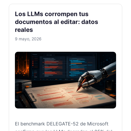
Los LLMs corrompen tus
documentos al editar: datos
reales
9 mayo, 2026
Los LL
El benchmark DELEGATE-52 de Microsoft