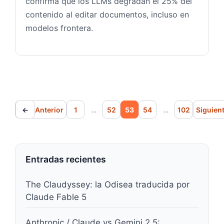
confirma que los LLMs degradan el 25% del
contenido al editar documentos, incluso en
modelos frontera.
Página
Página
Página
Página
Página
←
Anterior
1
…
52
53
54
…
102
Siguien
Entradas recientes
The Claudyssey: la Odisea traducida por
Claude Fable 5
Anthropic / Claude vs Gemini 2.5: